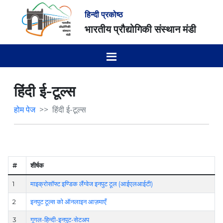
हिन्दी प्रकोष्ठ
भारतीय प्रौद्योगिकी संस्थान मंडी
हिंदी ई-टूल्स
होम पेज
हिंदी ई-टूल्स
#
शीर्षक
1
माइक्रोसॉफ्ट इण्डिक लैंग्वेज इनपुट टूल (आईएलआईटी)
2
इनपुट टूल्स को ऑनलाइन आज़माएँ
3
गूगल-हिन्दी-इनपुट-सेटअप